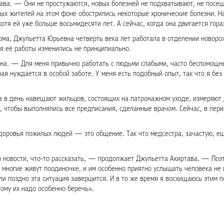
ва. — Они не простужаются, новых болезней не подхватывают, не посещ
рых жителей на этом фоне обострились некоторые хронические болезни. На
хотя ей уже больше восьмидесяти лет. А сейчас, когда она двигается гор
дома, Джульетта Юрьевна четверть века лет работала в отделении новоро
ия её работы изменились не принципиально.
 она. — Для меня привычно работать с людьми слабыми, часто беспомощн
орая нуждается в особой заботе. У меня есть подобный опыт, так что я б
а в день навещают жильцов, состоящих на патронажном уходе, измеряют
м, чтобы выполнялись все предписания, сделанные врачом. Сейчас, в пе
здоровья пожилых людей — это общение. Так что медсестра, зачастую, ещ
о новости, что-то рассказать, — продолжает Джульетта Акиртава. — Поэ
многие живут поодиночке, и им особенно приятно услышать человека не 
ли поздно эта ситуация завершится. И в то же время я восхищаюсь этим 
тому их надо особенно беречь».