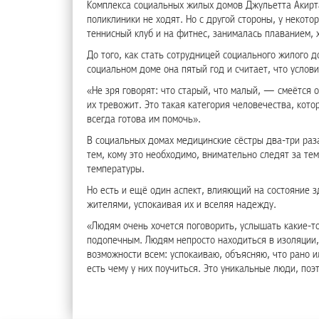
Комплекса социальных жилых домов Джульетта Акирта
поликлиники не ходят. Но с другой стороны, у некото
теннисный клуб и на фитнес, занималась плаванием, 
До того, как стать сотрудницей социального жилого 
социальном доме она пятый год и считает, что услов
«Не зря говорят: что старый, что малый, — смеётся
их тревожит. Это такая категория человечества, кот
всегда готова им помочь».
В социальных домах медицинские сёстры два-три раз
тем, кому это необходимо, внимательно следят за те
температуры.
Но есть и ещё один аспект, влияющий на состояние 
жителями, успокаивая их и вселяя надежду.
«Людям очень хочется поговорить, услышать какие-т
подопечным. Людям непросто находиться в изоляции, 
возможности всем: успокаиваю, объясняю, что рано и
есть чему у них поучиться. Это уникальные люди, поэ