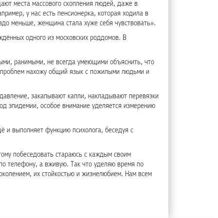
ают места массового скопления людей, даже в
пример, у нас есть пенсионерка, которая ходила в
аздо меньше, женщина стала хуже себя чувствовать».
ждённых одного из московских роддомов. В
ыми, ранимыми, не всегда умеющими объяснить, что
ез проблем нахожу общий язык с пожилыми людьми и
 давление, закапывают капли, накладывают перевязки
риод эпидемии, особое внимание уделяется измерению
ё и выполняет функцию психолога, беседуя с
тому побеседовать стараюсь с каждым своим
по телефону, а вживую. Так что уделяю время по
поколением, их стойкостью и жизнелюбием. Нам всем