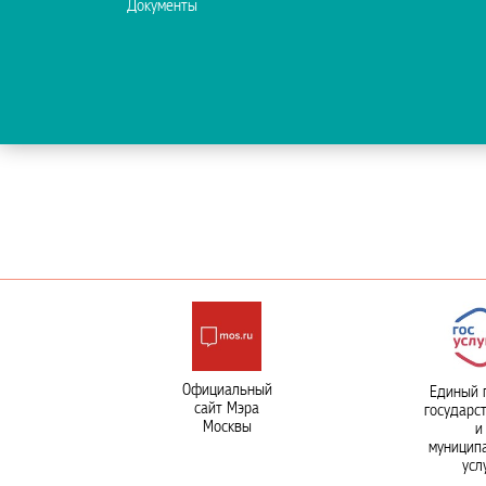
Документы
Официальный
Единый 
сайт Мэра
государс
Москвы
и
муницип
усл