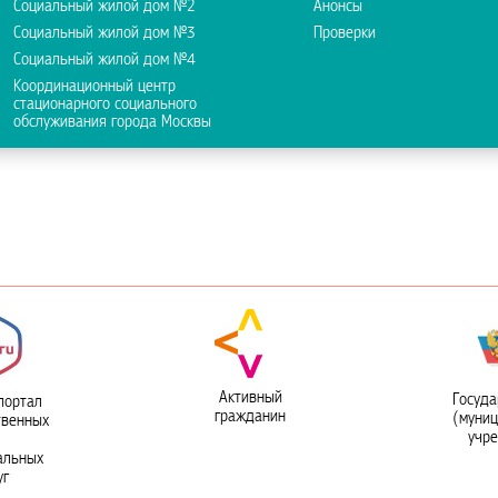
Социальный жилой дом №2
Анонсы
Социальный жилой дом №3
Проверки
Социальный жилой дом №4
Координационный центр
стационарного социального
обслуживания города Москвы
Активный
Госуда
портал
гражданин
(муни
твенных
учр
альных
уг